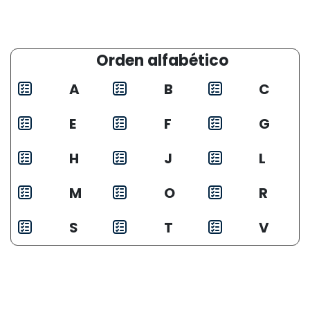
Orden alfabético
A
B
C
E
F
G
H
J
L
M
O
R
S
T
V