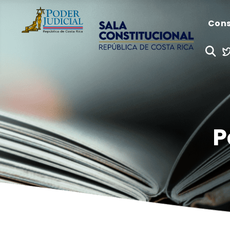
Cons
P